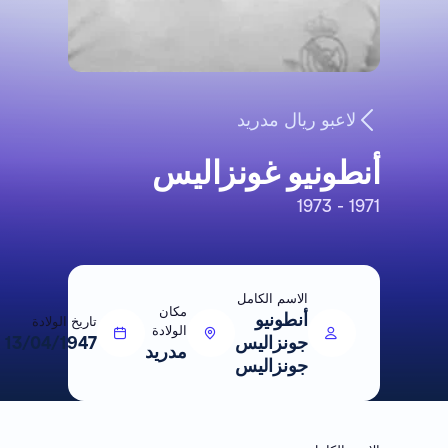
لاعبو ريال مدريد
أنطونيو غونزاليس
1971 - 1973
الاسم الكامل
مكان
أنطونيو
تاريخ الولادة
الولادة
جونزاليس
13/04/1947
مدريد
جونزاليس