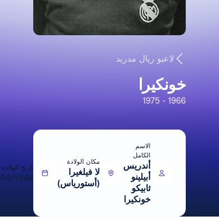
لاعبو ريال مدريد
خونكيرا
1966 - 1975
الاسم
الكامل
مكان الولادة
أندريس
تاريخ الولادة
لا فيلغيرا
أبيلينو
23/04/1946
(أستورياس)
ثابيكو
خونكيرا