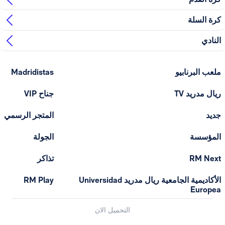
 السلة
دي
 البرنابيو
Madridistas
 مدريد TV
جناح VIP
د
المتجر الرسمي
ؤسسة
الجولة
RM N
تذاكر
الأكاديمية الجامعية ريال مدريد Universidad
RM Play
Euro
التحميل الان