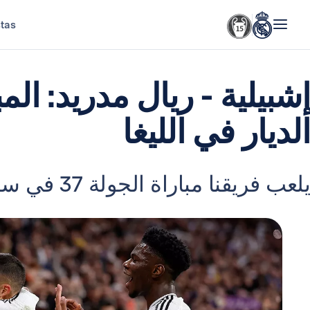
stas
إشبيلية - ريال مدريد: الم
الديار في الليغا
يلعب فريقنا مباراة الجولة 37 في سانشيز بيزخوان (7:00 مساءً).