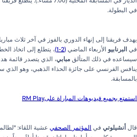
في البطولة.
يهدف فريقنا إلى إنهاء الدوري بالفوز في آخر ثلاث مبار
في
البرنابيو
الأربعاء الماضي
(2-1)
، يتطلع إلى اتخاذ الخط
سيساعده في ذلك المتألق
مبابي
ينافس الفرنسي على جائزة الحذاء الذهبي، وهو الذي س
بالمسابقة.
استمتع بجميع فيديوهات المباراة علىRM Play
قال
أنشيلوتي
في
المؤتمر الصحفي
عشية اللقاء: "لطالما