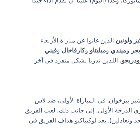
وركا، وغداً (اليوم) علينا أن نقدم أداءً جيداً
ز ولونين
الذين غابوا عن مباراة الأربعاء
يجر
و
ميندي
و
ميليتاو
و
كارفاخال
و
فيني
ودريجو
، اللذين تدربا بشكل منفرد في آخر
شيز بيزخوان. في المباراة الأولى، ضد لاس
ري الدرجة الأولى. إلى جانب ذلك، لعب الفريق
 وتعادلين). يعد لوكيباكيو هداف الفريق في