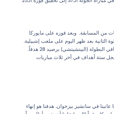
الديار في المسابقة المحلية (7:00 مساءً؛). يتطلع فريقنا في مباراة الجولة الـ37 إلى تحقيق فوزه الـ25
يات من المسابقة. وبعد فوزه على مايوركا
وة الثانية بعد ظهر اليوم على ملعب إشبيلية.
، الذي يتصدر قائمة هدافي البطولة (البيتشيتشي) برصيد 28 هدفاً.
جل ستة أهداف في آخر ثلاث مباريات
 عانينا في سانشيز بيزخوان. هدفنا هو إنهاء