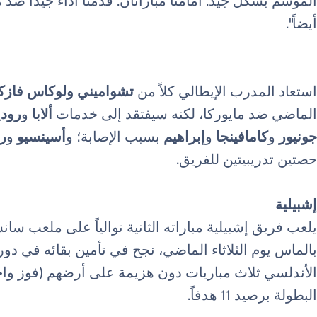
الموسم بشكل جيد. أمامنا مباراتان. قدمنا ​​أداءً جيداً ضد ماي
أيضاً".
استعاد المدرب الإيطالي كلاً من
تشواميني ولوكاس فازكي
الماضي ضد مايوركا، لكنه سيفتقد إلى خدمات
ألابا
و
رود
جونيور
و
كامافينجا
و
إبراهيم
بسبب الإصابة؛ و
أسينسيو
و
ر
حصتين تدريبيتين للفريق.
إشبيلية
يلعب فريق إشبيلية مباراته الثانية توالياً على ملعب سان
بالماس يوم الثلاثاء الماضي، نجح في تأمين بقائه في دو
الأندلسي ثلاث مباريات دون هزيمة على أرضهم (فوز واحد
البطولة برصيد 11 هدفاً.