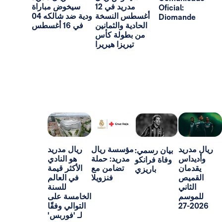
مدريد في 12
سيخوض مباراة
Oficial:
أغسطس النسخة
ودية ضد شالكه 04
Dioma
الحادية والثمانين
في 16 أغسطس
من بطولة كأس
تيريزا هيريرا
د
مؤسسة ريال
ريال مدريد
بيان رسمي:
س
مدريد: حملة
هو النادي
وفاة فرانكو
ن
تضامن مع
الأكثر قيمة
باريزي
ص
فنزويلا
في العالم
ني
للسنة
م
الخامسة على
التوالي وفقًا
لـ 'فوربس'