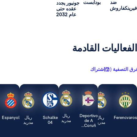
د
بودابست
جونيور يجدد
ش
عقده حتى
عام 2032
يات القادمة
2 )
اشتراك
Deportivo
ريال
ريال
Schalke
ريال
Espanyol
ريال
de A
مدريد
مدريد
04
مدريد
مدريد
Coruñ...