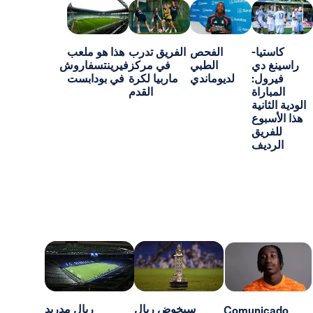
-
الفحص
الفريق تدرب
هذا هو ملعب
ي
الطبي
في مركز
فيرينتسفاروش
:
لديوماندي
ماربيا لكرة
في بودابست
اة
القدم
ية
ع
ق
ف
سيخوض ريال
ريال مدريد
Comun