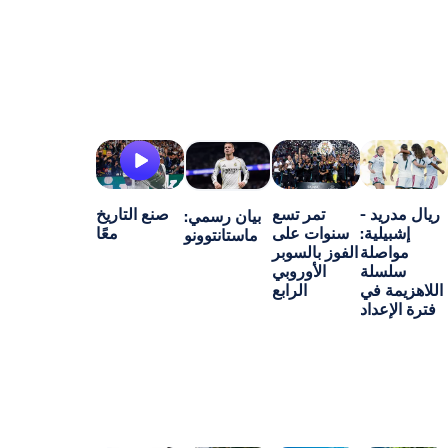
-
تمر تسع
صنع التاريخ
بيان رسمي:
ة:
سنوات على
معًا
ماستانتوونو
ة
الفوز بالسوبر
ة
الأوروبي
ي
الرابع
اد