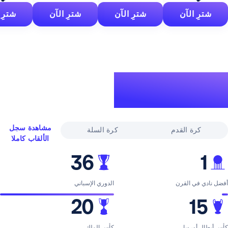
آن
شترِ الآن
شترِ الآن
شترِ الآن
لقاب
ري
مشاهدة سجل
القدم
كرة السلة
الألقاب كاملا
36
لقرن
الدوري الإسباني
20
با
كأس الملك