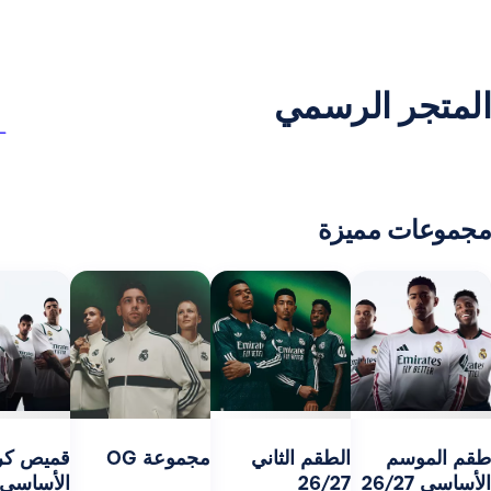
ر الرسمي
 مميزة
مج
27
سم
الطقم الثاني
مجموعة OG
قميص كرة السلة
26/27
الأساسي 26/27