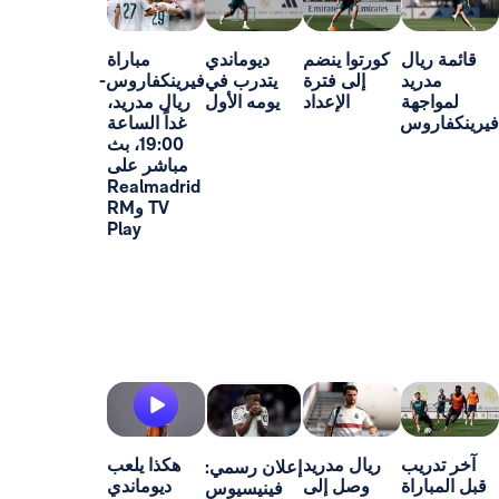
ل
كورتوا ينضم
ديوماندي
مباراة
د
إلى فترة
يتدرب في
فيرينكفاروس-
ة
الإعداد
يومه الأول
ريال مدريد،
س
غداً الساعة
19:00، بث
مباشر على
Realmadrid
TV وRM
Play
ب
ريال مدريد
هكذا يلعب
إعلان رسمي:
اة
وصل إلى
ديوماندي
فينيسيوس