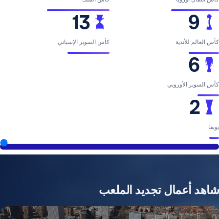
13
ية
كأس السوبر الإسباني
وروبي
2026
مال تجديد الملعب