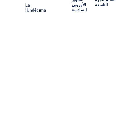
ة
الأوروبي
La
السادسة
Undécima!