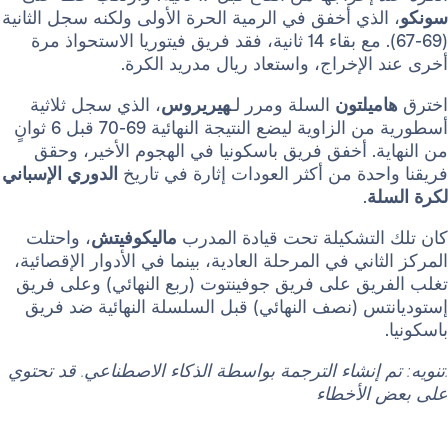
ذي أخفق في الرمية الحرة الأولى ولكنه سجل الثانية
(69-67). مع بقاء 14 ثانية، فقد فريق فيتوريا الاستحواذ مرة
لإخراج، واستعاد ريال مدريد الكرة.
يلتون
السلة ومرر لـ
هيريروس
، الذي سجل ثلاثية
أسطورية من الزاوية ليضع النتيجة النهائية 69-70 قبل 6 ثوانٍ
. أخفق فريق باسكونيا في الهجوم الأخير، وحقق
دة من أكثر العودات إثارة في تاريخ
الدوري الإسباني
ة
.
لتشكيلة تحت قيادة المدرب
ماليكوفيتش
، واحتلت
ني في المرحلة العادية، بينما في الأدوار الإقصائية،
يق على فريق جوفينتوت (ربع النهائي) وعلى فريق
 (نصف النهائي) قبل السلسلة النهائية ضد فريق
 إنشاء الترجمة بواسطة الذكاء الاصطناعي. قد تحتوي
لأخطاء