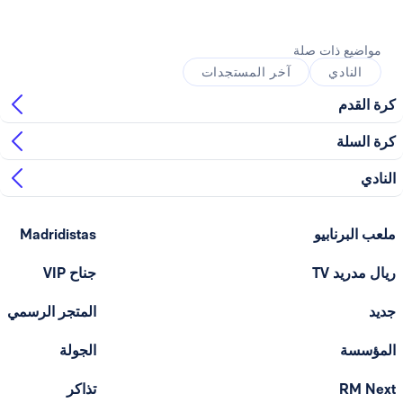
ذات صلة
ي
آخر المستجدات
ابيو
Madridistas
T
جناح VIP
المتجر الرسمي
الجولة
تذاكر