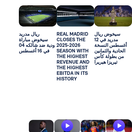
ض ريال
REAL MADRID
ريال مدريد
مدريد في 12
CLOSES THE
سيخوض مباراة
لنسخة
2025-2026
ودية ضد شالكه 04
الثمانين
SEASON WITH
في 16 أغسطس
لة كأس
THE HIGHEST
ا هيريرا
REVENUE AND
THE HIGHEST
EBITDA IN ITS
HISTORY