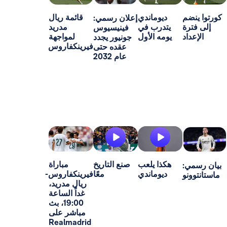
م
ديوماندي
قائمة ريال
إعلان رسمي:
ة
يتدرب في
مدريد
فينيسيوس
اد
يومه الأول
لمواجهة
جونيور يجدد
فيرينكفاروس
عقده حتى
عام 2032
هكذا يلعب
صنع التاريخ
مباراة
:
ديوماندي
معًا
فيرينكفاروس-
و
ريال مدريد،
غداً الساعة
19:00، بث
مباشر على
Realmadrid