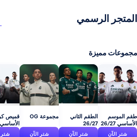
ر الرسمي
 مميزة
مج
27
سم
الطقم الثاني
مجموعة OG
قميص كرة السلة
26/27
الأساسي 26/27
آن
شترِ الآن
شترِ الآن
شترِ الآن