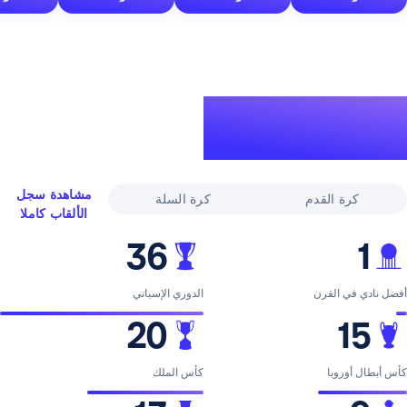
لقاب
ري
مشاهدة سجل
القدم
كرة السلة
الألقاب كاملا
36
لقرن
الدوري الإسباني
20
با
كأس الملك