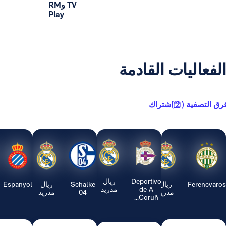
TV وRM
Play
يات القادمة
2 )
اشتراك
Deportivo
ريال
ريال
Schalke
ريال
Espanyol
ريال
de A
مدريد
مدريد
04
مدريد
مدريد
Coruñ...