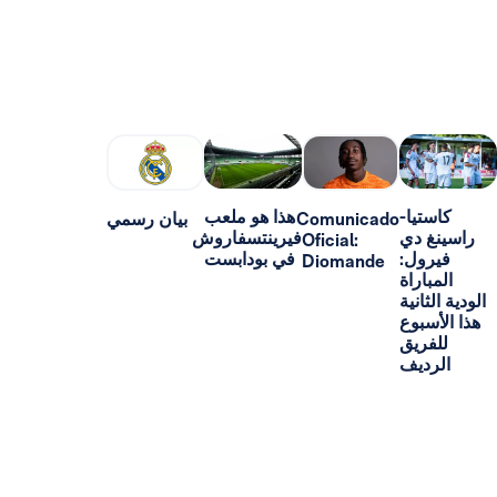
-
هذا هو ملعب
Comunicado
بيان رسمي
ي
فيرينتسفاروش
Oficial:
:
في بودابست
Diomande
اة
ية
ع
ق
ف