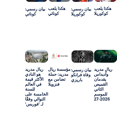
ب
هكذا يلعب
بيان رسمي:
بيان رسمي:
ا
كوناتي
كوكوريلا
كوناتي
د
مؤسسة ريال
ريال مدريد
بيان رسمي:
س
مدريد: حملة
هو النادي
وفاة فرانكو
ن
تضامن مع
الأكثر قيمة
باريزي
ص
فنزويلا
في العالم
ني
للسنة
م
الخامسة على
التوالي وفقًا
لـ 'فوربس'