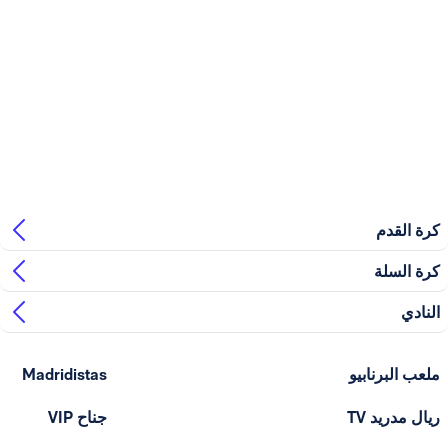
بيو
Madridistas
T
جناح VIP