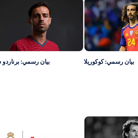
بيان رسمي: كوكوريلا
بيان رسمي: برناردو س