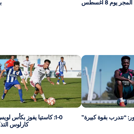
ر يوم 8 أغسطس
ب
: “نتدرب بقوة كبيرة”
1-0: كاستيا يفوز بكأس لو
كارلوس التذك