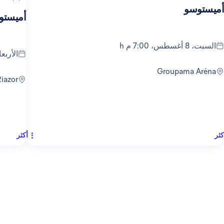
أميستوسو
أميستو
السبت، 8 أغسطس، 7:00 م h
الأربعاء، 12 أغسطس
Groupama Aréna
Riazor
كثر
أكثر