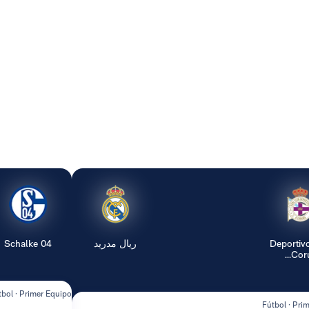
Deportiv
ريال مدريد
Schalke 04
Coruñ
tbol · Primer Equipo
Fútbol · Pri