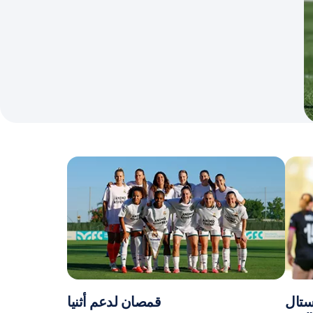
يستال
قمصان لدعم أثنيا