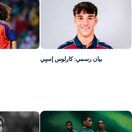
بيان رسمي: كارلوس إسبِي