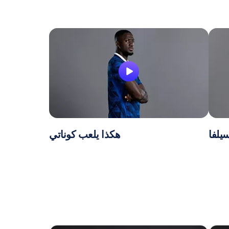
يلفا
هكذا يلعب كوناتي