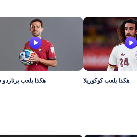
هكذا يلعب كوكوريلا
هكذا يلعب برناردو س