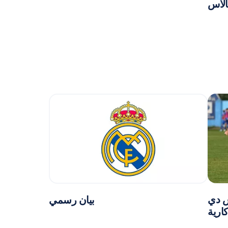
الاس
يس دي
بيان رسمي
ارية