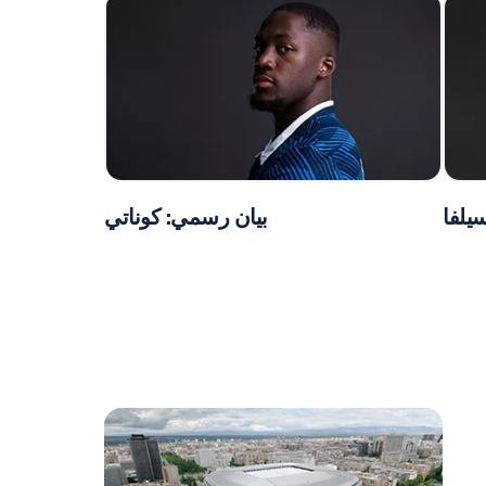
يلفا
بيان رسمي: كوناتي