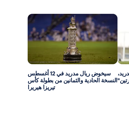
ريد،
سيخوض ريال مدريد في 12 أغسطس
تين"
النسخة الحادية والثمانين من بطولة كأس
تيريزا هيريرا