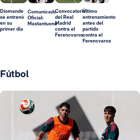
Diomande
Convocatoria
Último
Comunicado
se entrenó
del Real
entrenamiento
Oficial:
en su
Madrid
antes del
Mastantuono
primer día
contra el
partido
Ferencvaros
contra el
Ferencvaros
Fútbol