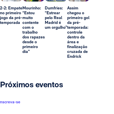
2-2: Empate
Mourinho:
Dumfries:
Assim
no primeiro
“Estou
“Estrear
chegou o
jogo da pré-
muito
pelo Real
primeiro gol
temporada
contente
Madrid é
da pré-
com o
um orgulho”
temporada:
trabalho
controle
dos rapazes
dentro da
desde o
área e
primeiro
finalização
dia”
cruzada de
Endrick
Próximos eventos
Inscreva-se