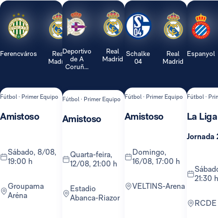
Deportivo
Real
Ferencváros
Real
Schalke
Real
Espanyol
de A
Madrid
Madrid
04
Madrid
Coruñ...
Fútbol · Primer Equipo
Fútbol · Primer Equipo
Fútbol · Pr
Fútbol · Primer Equipo
Amistoso
Amistoso
La Liga
Amistoso
Jornada 
sábado, 8/08,
domingo,
quarta-feira,
19:00 h
16/08, 17:00 h
12/08, 21:00 h
sábado, 22/08,
21:30 
Groupama
VELTINS-Arena
Estadio
Aréna
Abanca-Riazor
RCDE