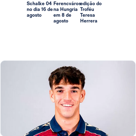
Schalke 04
Ferencváros
edição do
no dia 16 de
na Hungria
Troféu
agosto
em 8 de
Teresa
agosto
Herrera