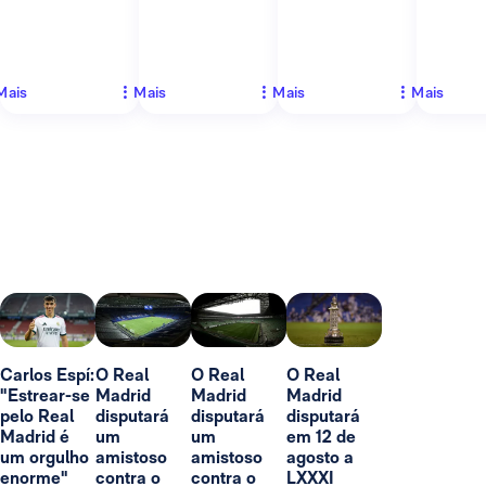
Mais
Mais
Mais
Mais
Carlos Espí:
O Real
O Real
O Real
"Estrear-se
Madrid
Madrid
Madrid
pelo Real
disputará
disputará
disputará
Madrid é
um
um
em 12 de
um orgulho
amistoso
amistoso
agosto a
enorme"
contra o
contra o
LXXXI