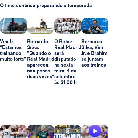
O time continua preparando a temporada
Vini Jr:
Bernardo
O Betis-
Bernardo
“Estamos
Silva:
Real Madrid
Silva, Vini
treinando
“Quando o
será
Jr. e Brahim
muito forte”
Real Madrid
disputado
se juntam
apareceu,
na sexta-
aos treinos
não pensei
feira, 4 de
duas vezes"
setembro,
às 21:00 h