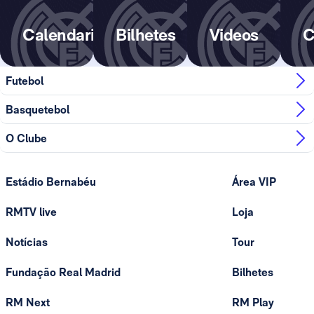
Calendario
Bilhetes
Videos
C
Futebol
Basquetebol
O Clube
Estádio Bernabéu
Área VIP
RMTV live
Loja
Notícias
Tour
Fundação Real Madrid
Bilhetes
RM Next
RM Play