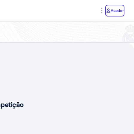
y
Aceder
mpetição