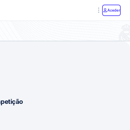
y
Aceder
mpetição