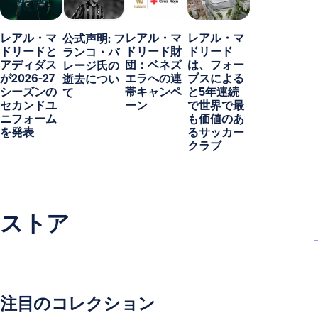
レアル・マ
レアル・マ
レアル・マ
公式声明: フ
ドリードと
ドリード財
ドリード
ランコ・バ
アディダス
団：ベネズ
は、フォー
レージ氏の
が2026-27
エラへの連
ブスによる
逝去につい
シーズンの
帯キャンペ
と5年連続
て
セカンドユ
ーン
で世界で最
ニフォーム
も価値のあ
を発表
るサッカー
クラブ
ストア
注目のコレクション