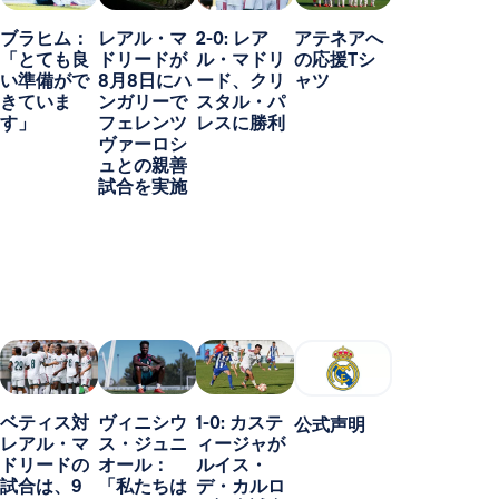
ブラヒム：
レアル・マ
2-0: レア
アテネアへ
「とても良
ドリードが
ル・マドリ
の応援Tシ
い準備がで
8月8日にハ
ード、クリ
ャツ
きていま
ンガリーで
スタル・パ
す」
フェレンツ
レスに勝利
ヴァーロシ
ュとの親善
試合を実施
ベティス対
ヴィニシウ
1-0: カステ
公式声明
レアル・マ
ス・ジュニ
ィージャが
ドリードの
オール：
ルイス・
試合は、9
「私たちは
デ・カルロ