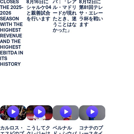
CLOSES
8月16日に
バ：「レア
8月12日に
THE 2025-
シャルケ04
ル・マドリ
第81回テレ
2026
と親善試合
ードが現れ
サ・エレー
SEASON
を行います
たとき、迷
ラ杯を戦い
WITH THE
うことはな
ます
HIGHEST
かった」
REVENUE
AND THE
HIGHEST
EBITDA IN
ITS
HISTORY
カルロス・
こうしてク
ベルナル
コナテのプ
エスピのプ
クレジャは
ド・シウバ
レースタイ