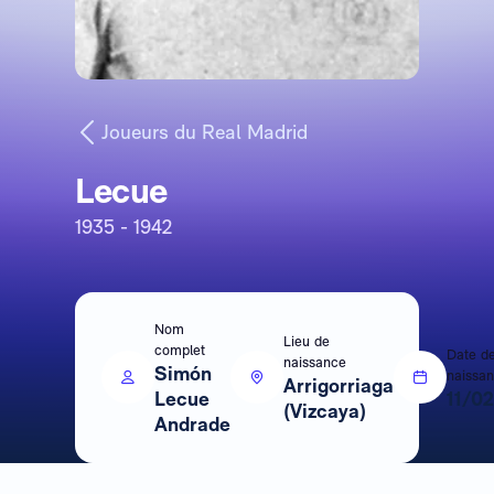
Joueurs du Real Madrid
Lecue
1935 - 1942
Nom
Lieu de
complet
Date d
naissance
Simón
naissa
Arrigorriaga
Lecue
11/0
(Vizcaya)
Andrade