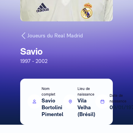
Joueurs du Real Madrid
Savio
1997 - 2002
Nom
Lieu de
complet
naissance
Date de
Savio
Vila
naissance
Bortolini
Velha
09/01/19
Pimentel
(Brésil)