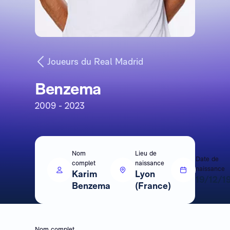
Joueurs du Real Madrid
Benzema
2009 - 2023
Nom
Lieu de
Date de
complet
naissance
naissance
Karim
Lyon
19/12/1
Benzema
(France)
Nom complet