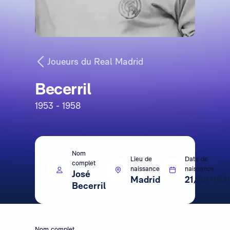
Joueurs du Real Madrid
Becerril
1953 - 1958
Nom
Lieu de
Date de
complet
naissance
naissance
José
Madrid
21/08/192
Becerril
Nom complet