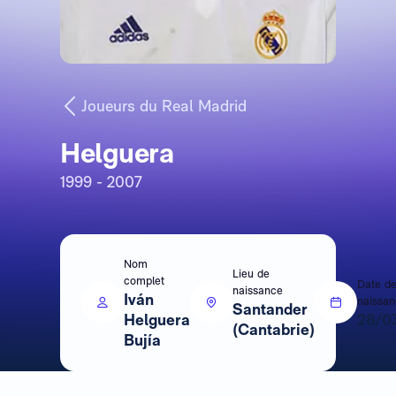
Joueurs du Real Madrid
Helguera
1999 - 2007
Nom
Lieu de
complet
Date d
naissance
Iván
naissa
Santander
Helguera
28/0
(Cantabrie)
Bujía