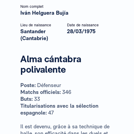
Nom complet
Iván Helguera Bujía
Lieu de naissance
Date de naissance
Santander
28/03/1975
(Cantabrie)
Alma cántabra
polivalente
Poste:
Défenseur
Matchs officiels:
346
Buts:
33
Titularisations avec la sélection
espagnole:
47
Il est devenu, grâce à sa technique de
balle, son efficacité dans les duels et