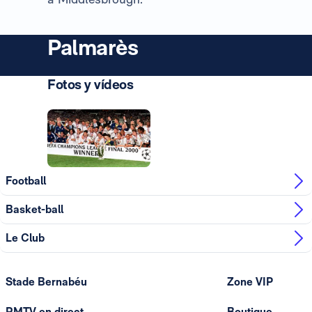
Palmarès
Fotos y vídeos
Photo: Real Madrid
Photo: Real Madrid
Football
Basket-ball
Le Club
Stade Bernabéu
Zone VIP
RMTV en direct
Boutique