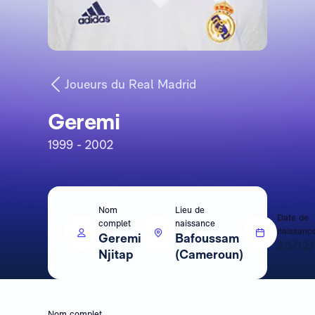
Joueurs du Real Madrid
Geremi
1999 - 2002
Nom
Lieu de
Date de
complet
naissance
naissanc
Geremi
Bafoussam
20/12
Njitap
(Cameroun)
Nom complet