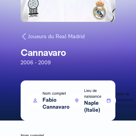
Joueurs du Real Madrid
Cannavaro
2006 - 2009
Lieu de
Nom complet
Date de
naissance
Fabio
naissance
Naple
13/09/1
Cannavaro
(Italie)
Nom complet