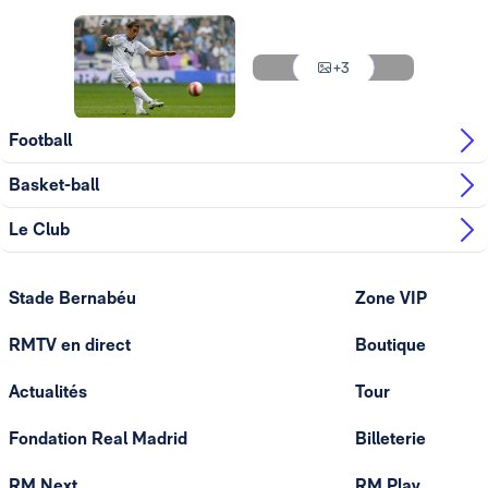
Photo: Real Madrid
Photo: Real Madrid
Photo: Real Madrid
+3
Photo: Real Madrid
Football
Basket-ball
Le Club
Stade Bernabéu
Zone VIP
RMTV en direct
Boutique
Actualités
Tour
Fondation Real Madrid
Billeterie
RM Next
RM Play