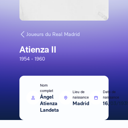
Joueurs du Real Madrid
Atienza II
1954 - 1960
Nom
complet
Lieu de
Date de
Ángel
naissance
naissance
Atienza
Madrid
16/03/193
Landeta