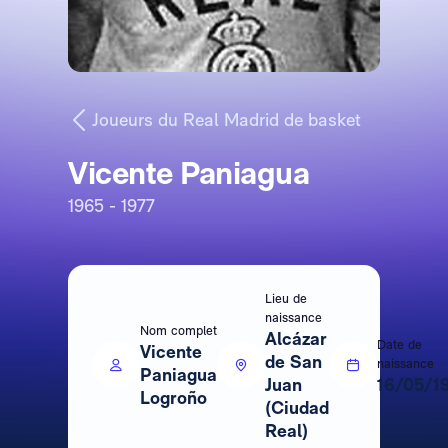
Joueurs du Real Madrid de basket
Vicente Paniagua
1965 - 1977
Lieu de
naissance
Nom complet
Alcázar
Date de
Vicente
de San
naissance
Paniagua
Juan
16/05/1
Logroño
(Ciudad
Real)