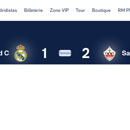
ridistas
Billeterie
Zone VIP
Tour
Boutique
RM P
1
2
d C
Sa
Terminé