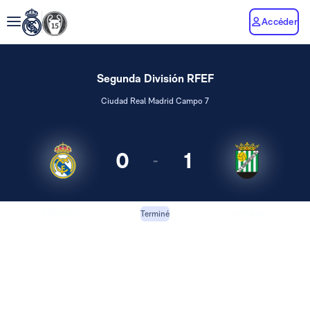
Accéder
Segunda División RFEF
Ciudad Real Madrid Campo 7
0
1
-
R Madrid C
Quintanar
Terminé