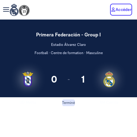
Accéder
Primera Federación - Group I
Estadio Álvarez Claro
Football · Centre de formation · Masculine
0
1
-
UD Melilla
RM Castilla
Terminé