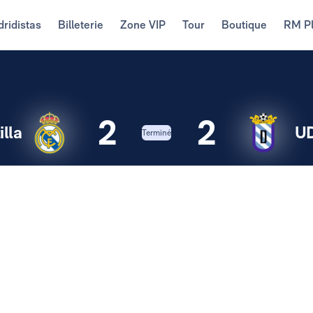
ridistas
Billeterie
Zone VIP
Tour
Boutique
RM P
2
2
lla
UD
Terminé