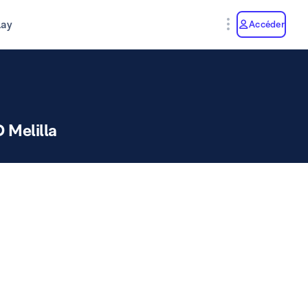
lay
Accéder
 Melilla