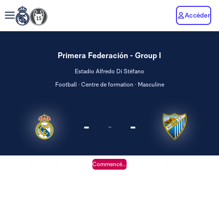
Accéder
Primera Federación - Group I
Estadio Alfredo Di Stéfano
Football · Centre de formation · Masculine
-
-
-
RM Castilla
Málaga
Commencé...