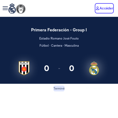
Accéder
Primera Federación - Group I
Estadio Romano José Fouto
Fútbol · Cantera · Masculina
0
0
-
Mérida
RM Castilla
Terminé