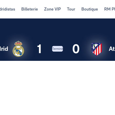
ridistas
Billeterie
Zone VIP
Tour
Boutique
RM P
1
0
rid
At
Terminé