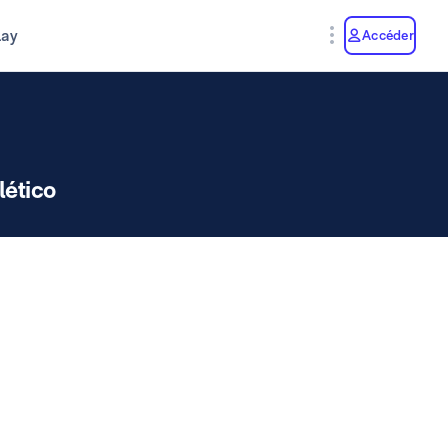
lay
Accéder
lético