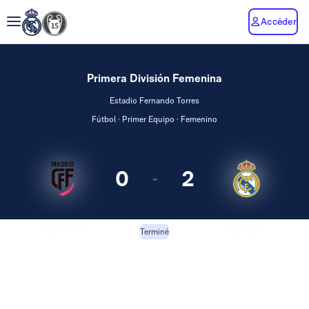
Accéder
Primera División Femenina
Estadio Fernando Torres
Fútbol · Primer Equipo · Femenino
0
2
-
Madrid CFF
Real Madrid
Terminé