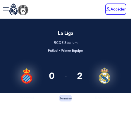
Accéder
La Liga
RCDE Stadium
Fútbol · Primer Equipo
0
2
-
Espanyol
Real Madrid
Terminé