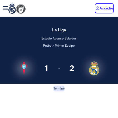
Accéder
La Liga
Estadio Abanca-Balaídos
Fútbol · Primer Equipo
1
2
-
Celta
Real Madrid
Terminé