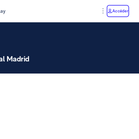
lay
Accéder
al Madrid