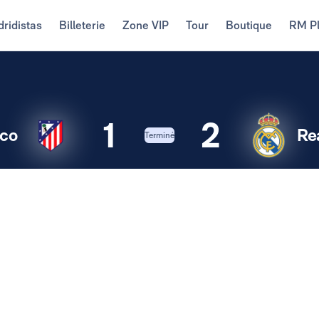
ridistas
Billeterie
Zone VIP
Tour
Boutique
RM P
1
2
ico
Re
Terminé