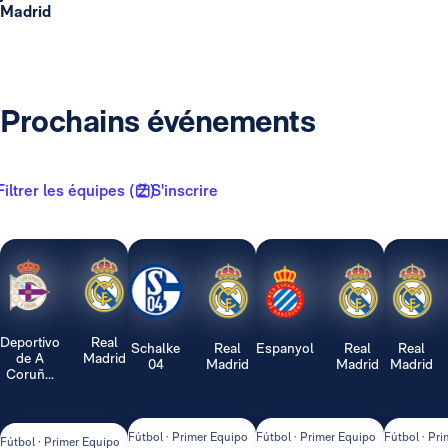
Madrid
Prochains événements
Filtrer les équipes ( 2 )
S'inscrire
Deportivo
Real
Schalke
Real
Espanyol
Real
Real
de A
Madrid
04
Madrid
Madrid
Madrid
Coruñ...
Fútbol · Primer Equipo
Fútbol · Primer Equipo
Fútbol · Pr
Fútbol · Primer Equipo