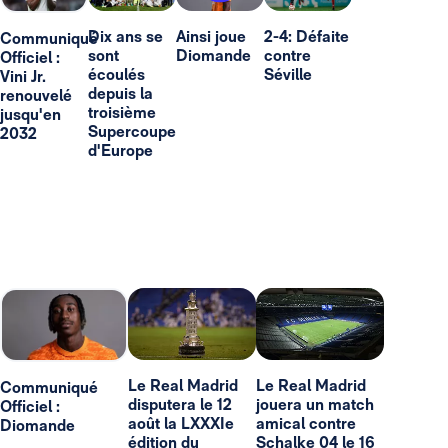
Dix ans se
Ainsi joue
2-4: Défaite
Communiqué
sont
Diomande
contre
Officiel :
écoulés
Séville
Vini Jr.
depuis la
renouvelé
troisième
jusqu'en
Supercoupe
2032
d'Europe
Le Real Madrid
Le Real Madrid
Communiqué
disputera le 12
jouera un match
Officiel :
août la LXXXIe
amical contre
Diomande
édition du
Schalke 04 le 16