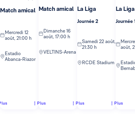
Match amical
La Liga
La Liga
Match amical
Journée 2
Journée 
dimanche 16
mercredi 12
août, 17:00 h
août, 21:00 h
samedi 22 août,
mercredi 26
21:30 h
août, 2
VELTINS-Arena
Estadio
Abanca-Riazor
RCDE Stadium
Estadio
Berna
Plus
Plus
Plus
Plus