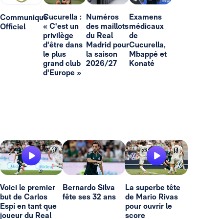
Cucurella :
Numéros
Examens
Communiqué
« C'est un
des maillots
médicaux
Officiel
privilège
du Real
de
d'être dans
Madrid pour
Cucurella,
le plus
la saison
Mbappé et
grand club
2026/27
Konaté
d'Europe »
Voici le premier
Bernardo Silva
La superbe tête
but de Carlos
fête ses 32 ans
de Mario Rivas
Espí en tant que
pour ouvrir le
joueur du Real
score