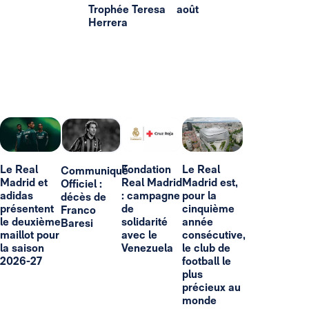
Trophée Teresa
août
Herrera
Le Real
Fondation
Le Real
Communiqué
Madrid et
Real Madrid
Madrid est,
Officiel :
adidas
: campagne
pour la
décès de
présentent
de
cinquième
Franco
le deuxième
solidarité
année
Baresi
maillot pour
avec le
consécutive,
la saison
Venezuela
le club de
2026-27
football le
plus
précieux au
monde