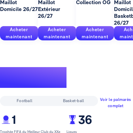
Maillot
Maillot
Collection OG
Maillot
Domicile 26/27
Extérieur
Domicil
26/27
Basketb
26/27
Acheter
Acheter
Acheter
Ach
maintenant
maintenant
maintenant
maint
Un palmarès
pour la légende
Voir le palmarès
Football
Basket-ball
complet
1
36
Trophée FIFA du Meilleur Club du XXe
Ligues