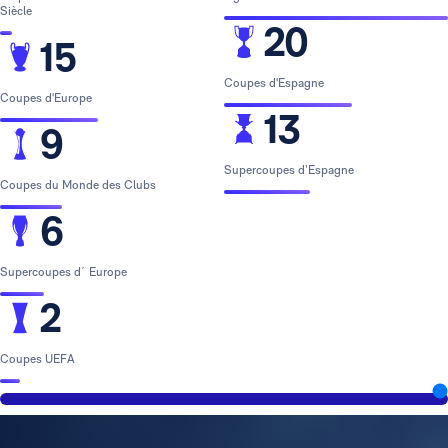
Siècle
20
15
Coupes d'Espagne
Coupes d'Europe
13
9
Supercoupes d’Espagne
Coupes du Monde des Clubs
6
Supercoupes d´ Europe
2
Coupes UEFA