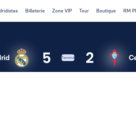
ridistas
Billeterie
Zone VIP
Tour
Boutique
RM P
5
2
rid
Ce
Terminé