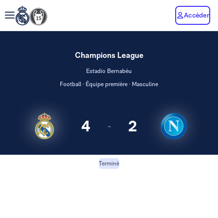
Accéder
Champions League
Estadio Bernabéu
Football · Équipe première · Masculine
4
2
-
Real Madrid
Nápoles
Terminé