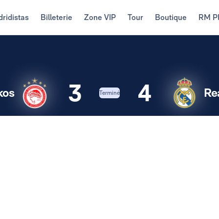
ridistas
Billeterie
Zone VIP
Tour
Boutique
RM P
3
4
kos
Re
Terminé