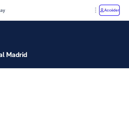
lay
Accéder
al Madrid