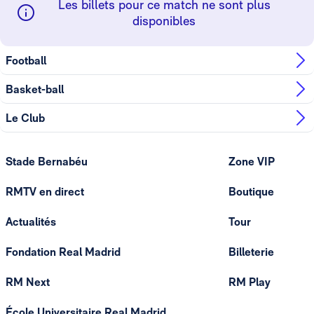
Les billets pour ce match ne sont plus
disponibles
Football
Basket-ball
Le Club
Stade Bernabéu
Zone VIP
RMTV en direct
Boutique
Actualités
Tour
Fondation Real Madrid
Billeterie
RM Next
RM Play
École Universitaire Real Madrid