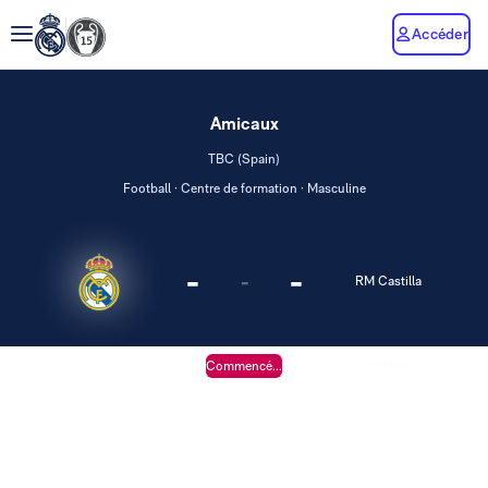
Accéder
Amicaux
TBC (Spain)
Football · Centre de formation · Masculine
-
-
-
RM Castilla
Vyškov
Commencé...