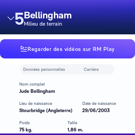
5
Bellingham
Milieu de terrain
Regarder des vidéos sur RM Play
Données personnelles
Carrière
Nom complet
Jude Bellingham
Lieu de naissance
Date de naissance
Stourbridge (Angleterre)
29/06/2003
Poids
Taille
75 kg.
1,86 m.