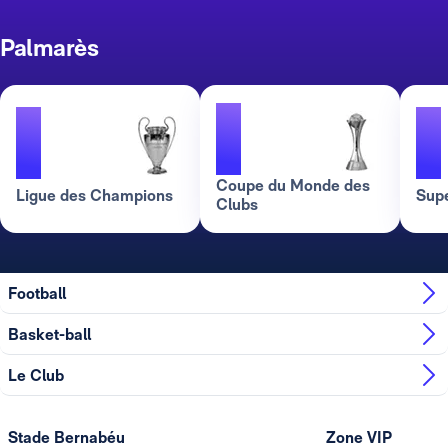
Palmarès
1
1
1
Coupe du Monde des
Ligue des Champions
Sup
Clubs
Football
Basket-ball
Le Club
Stade Bernabéu
Zone VIP