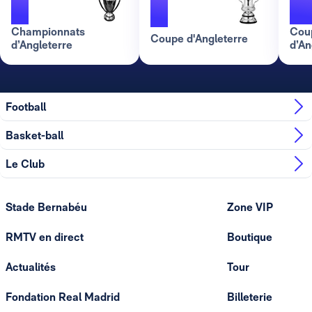
1
Championnats
Coup
Coupe d'Angleterre
d’Angleterre
d’An
Football
Basket-ball
Le Club
Stade Bernabéu
Zone VIP
RMTV en direct
Boutique
Actualités
Tour
Fondation Real Madrid
Billeterie