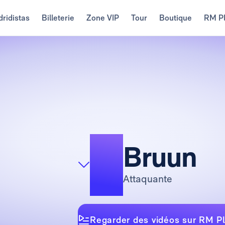
ridistas
Billeterie
Zone VIP
Tour
Boutique
RM P
9
Bruun
Attaquante
Regarder des vidéos sur RM P