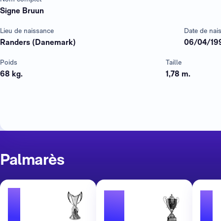
Signe Bruun
Lieu de naissance
Date de nai
Randers (Danemark)
06/04/19
Poids
Taille
68 kg.
1,78 m.
Palmarès
1
3
1