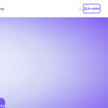
lay
Accéder
lay