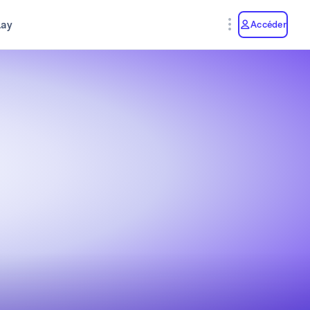
lay
Accéder