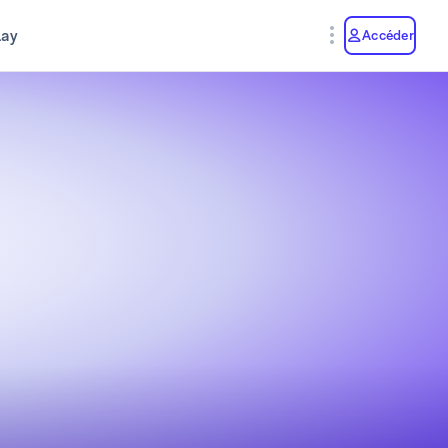
lay
Accéder