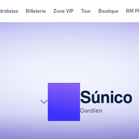
ridistas
Billeterie
Zone VIP
Tour
Boutique
RM P
13
Súnico
Gardien