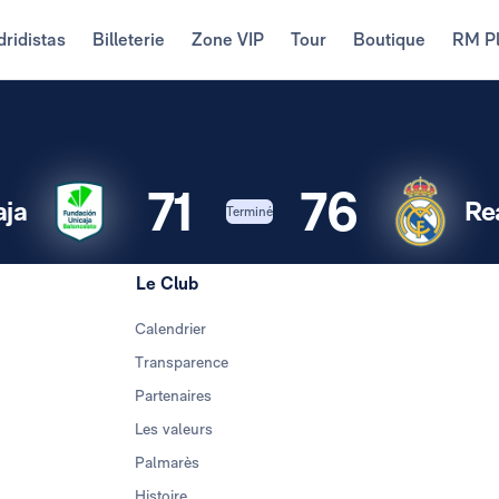
ridistas
Billeterie
Zone VIP
Tour
Boutique
RM P
71
76
aja
Re
Terminé
Le Club
Calendrier
Transparence
Partenaires
Les valeurs
Palmarès
Histoire