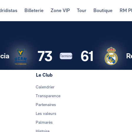
ridistas
Billeterie
Zone VIP
Tour
Boutique
RM P
73
61
cia
R
Terminé
Le Club
Calendrier
Transparence
Partenaires
Les valeurs
Palmarès
Histoire