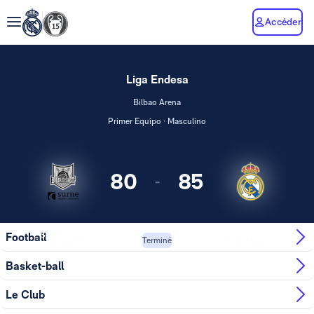
Accéder
Liga Endesa
Bilbao Arena
Primer Equipo · Masculino
80
85
-
Surne Bilbao
Football
Real Madrid
Terminé
Basket
Basket-ball
Le Club