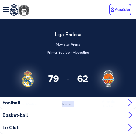
Accéder
Liga Endesa
Movistar Arena
Primer Equipo · Masculino
79
62
-
Valencia
Football
Real Madrid
Terminé
Basket
Basket-ball
Le Club