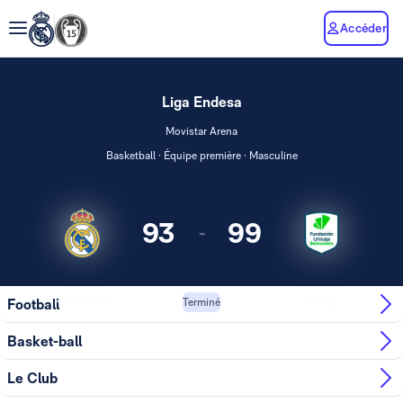
Accéder
Liga Endesa
Movistar Arena
Basketball · Équipe première · Masculine
93
99
-
Real Madrid
Unicaja
Football
Terminé
Basket-ball
Le Club