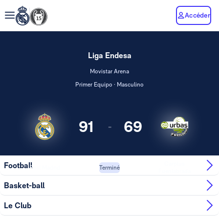
Accéder
Liga Endesa
Movistar Arena
Primer Equipo · Masculino
91
69
-
Carplus
Football
Real Madrid
Terminé
Fuenlabrada
Basket-ball
Le Club