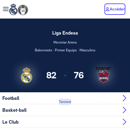
Accéder
Liga Endesa
Movistar Arena
Baloncesto · Primer Equipo · Masculino
82
76
-
Kosner
Football
Real Madrid
Baskonia
Terminé
Vito...
Basket-ball
Le Club